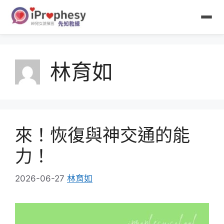
跳
至
主
要
內
林育如
容
來！恢復與神交通的能
力！
2026-06-27
林育如