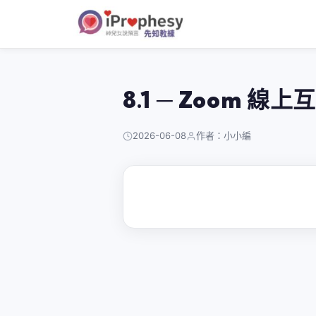
跳
至
主
要
內
8.1 ─ Zoom 線上
容
2026-06-08
作者：小小編