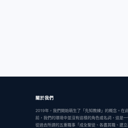
關於我們
2019年，我們開始萌生了「先知教練」的概念。在
前，我們的環境中並沒有這樣的角色或名詞，這是一
從過去所謂的五重職事「成全聖徒、各盡其職、建立