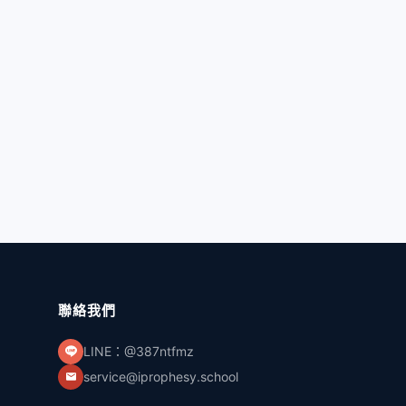
聯絡我們
LINE：@387ntfmz
service@iprophesy.school