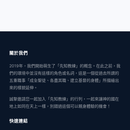
關於我們
2019年，我們開始萌生了「先知教練」的概念。在此之前，我
們的環境中並沒有這樣的角色或名詞，這是一個從過去所謂的
五重職事「成全聖徒、各盡其職、建立基督的身體」所描繪出
來的樣貌延伸。
誠摯邀請您一起加入「先知教練」的行列，一起來讓神的國在
地上如同在天上一樣，別錯過這個可以親身體驗的機會！
快速連結