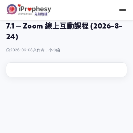
跳
至
主
7.1 ─ Zoom 線上互動課程 (2026-8-
要
內
24)
容
2026-06-08
作者：小小編