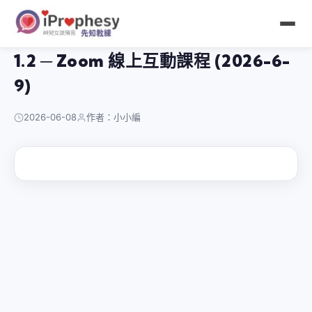
跳
至
主
1.2 ─ Zoom 線上互動課程 (2026-6-
要
內
9)
容
2026-06-08
作者：小小編