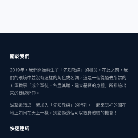
關於我們
2019年，我們開始萌生了「先知教練」的概念。在此之前，我
們的環境中並沒有這樣的角色或名詞，這是一個從過去所謂的
五重職事「成全聖徒、各盡其職、建立基督的身體」所描繪出
來的樣貌延伸。
誠摯邀請您一起加入「先知教練」的行列，一起來讓神的國在
地上如同在天上一樣，別錯過這個可以親身體驗的機會！
快速連結