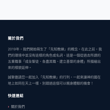
關於我們
2019年，我們開始萌生了「先知教練」的概念。在此之前，我
們的環境中並沒有這樣的角色或名詞，這是一個從過去所謂的
五重職事「成全聖徒、各盡其職、建立基督的身體」所描繪出
來的樣貌延伸。
誠摯邀請您一起加入「先知教練」的行列，一起來讓神的國在
地上如同在天上一樣，別錯過這個可以親身體驗的機會！
快速連結
關於我們