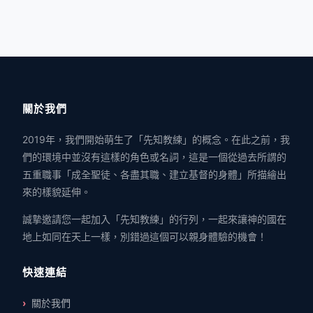
關於我們
2019年，我們開始萌生了「先知教練」的概念。在此之前，我
們的環境中並沒有這樣的角色或名詞，這是一個從過去所謂的
五重職事「成全聖徒、各盡其職、建立基督的身體」所描繪出
來的樣貌延伸。
誠摯邀請您一起加入「先知教練」的行列，一起來讓神的國在
地上如同在天上一樣，別錯過這個可以親身體驗的機會！
快速連結
關於我們